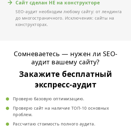
Добавить скрытый заголовок
Сайт сделан НЕ на конструкторе
Сделать заголовок из текста
SEO-аудит необходим любому сайту: от лендинга
Переделать номер заголовка
до многостраничного. Исключения: сайты на
Объединить в hgroup заголовки одной секции
конструкторах.
Header — важная доп.инфа о контенте
Footer — не важная доп.инфа о контенте
Address — контакты относящиеся к секции
Группирующие элементы
p —
Сомневаетесь — нужен ли SEO-
hr —
аудит вашему сайту?
pre —
ul — список, где порядок не важен
Закажите бесплатный
ol — список, где важен порядок пунктов
menu — список действия (лайк, в сравнения, в
экспресс-аудит
корзину…)
dl — список значений (цвет: белый; размер: XXL)
Фразовые элементы
Проверю базовую оптимизацию.
strong — важная осмысленная фраза в большом
Проверю сайт на наличие ТОП-10 основных
тексте
b — ключевые слова страницы или сайта
проблем.
i — термины, иностранные слова, аллегории
Рассчитаю стоимость полного аудита.
br — НЕ для разделения тематических групп в
абзаце