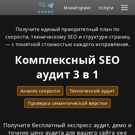
TG
Мониторинг
Услуги
канал
Портфолио
Отзывы
Контакты
Получите единый приоритетный план по
скорости, техническому SEO и структуре страниц
RU
EN
— с понятной стоимостью каждого исправления.
Комплексный SEO
аудит 3 в 1
Анализ скорости
Технический аудит
Проверка семантической вёрстки
Получите бесплатный экспресс аудит, демо и
точную цену аудита для вашего сайта
уже