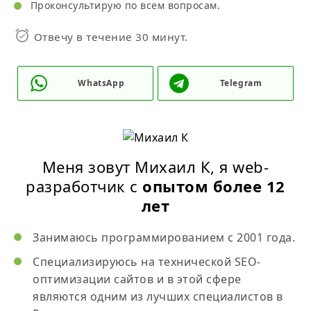
Проконсультирую по всем вопросам.
… и куча прочих тегов
Встроенный контент
Отвечу в течение 30 минут.
Картинка
Видео
Таблица
WhatsApp
Telegram
Форма (обращения, комментирования, отправки
заявки и пр.)
Диалог (модальное окно)
Schema.org доп контента
Картинка — ImageObject
Видео — VideoObject
Меня зовут Михаил К, я web-
Персона — Person
разработчик с
опытом более 12
(!) Не использовать, если нет 100% уверенности
blockquote —
лет
body —
details —
Занимаюсь программированием с 2001 года.
dialog —
fieldset —
Специализируюсь на технической SEO-
figure —
оптимизации сайтов и в этой сфере
td —
являются одним из лучших специалистов в
Подготовительные работы