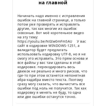
на главной
Начинать надо именно с исправления
ошибок на главной странице, а только
потом уже проверять и исправлять
другие, так как многие из ошибок
сквозные. Вот моё коротенькое видео
на эту тему:
https://youtu.be/NGIw0mFm5AU ⠀ У вас
сайт в кодировке WINDOWS-1251, а
валидатор будет предлагать
использовать кодировку UTF-8, но я не
смогу это исправить. Это прям основа и
все файлы у вас там сделаны в этой
кодировке. перекодировать весь
движок не реально и много рисков, что
где-то при этом останется непонятная
абра-кадабра вместо текста. Поэтому
сразу могу сказать, что вычистить все
ошибки под ноль не получится. Так как
кодировку я менять не буду, то одна
или две ошибки останутся точно.