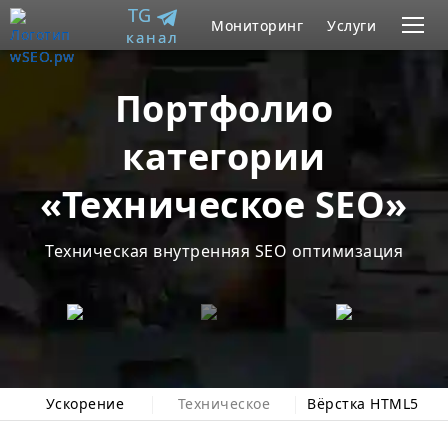
TG
Мониторинг
Услуги
канал
Портфолио
Отзывы
Контакты
Портфолио
RU
EN
категории
«Техническое SEO»
Техническая внутренняя SEO оптимизация
Ускорение
Техническое
Вёрстка HTML5