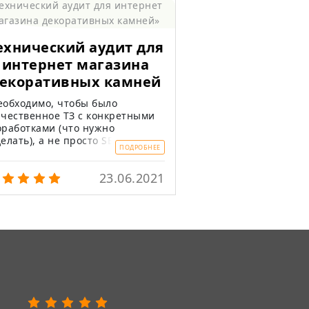
ехнический аудит для
интернет магазина
екоративных камней
еобходимо, чтобы было
ачественное ТЗ с конкретными
оработками (что нужно
делать), а не просто SEO-
ПОДРОБНЕЕ
нализ, который сгенерировали
 какой-нибудь SEO-программе
23.06.2021
или на SEO-сайте), где много
оды и мало конкретики.