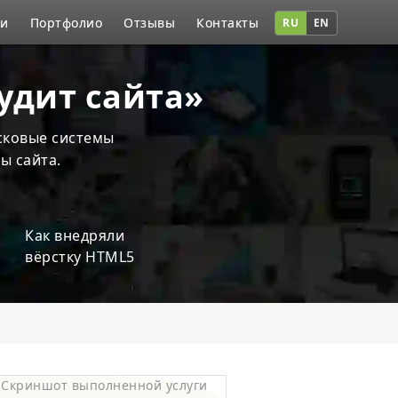
ги
Портфолио
Отзывы
Контакты
RU
EN
удит сайта»
сковые системы
ы сайта.
Как внедряли
вёрстку HTML5