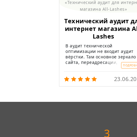
Технический аудит д
интернет магазина Al
Lashes
В аудит технической
оптимизации не входит аудит
вёрстки. Там основное зеркало
сайта, переадресации, коды
ПОДРОБ
ответов сервера, дубли страни
ссылки, метатеги и прочее.
23.06.2
3