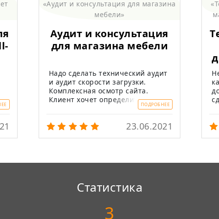
ля
Аудит и консультация
Т
l-
для магазина мебели
д
Надо сделать технический аудит
Н
и аудит скорости загрузки.
к
Комплексная осмотр сайта.
д
Клиент хочет определиться что
с
НЕЕ
ПОДРОБНЕЕ
ц,
необходимо сделать. Ну и
а
дальше поэтапно что сделать.
в
021
23.06.2021
(
в
Статистика
3